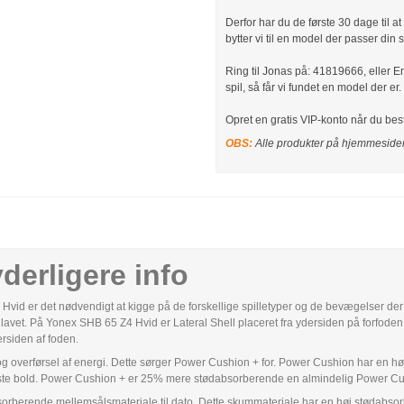
Derfor har du de første 30 dage til at 
bytter vi til en model der passer din s
Ring til Jonas på: 41819666, eller Ema
spil, så får vi fundet en model der er.
Opret en gratis VIP-konto når du best
OBS:
Alle produkter på hjemmesiden
derligere info
d er det nødvendigt at kigge på de forskellige spilletyper og de bevægelser der e
en er lavet. På Yonex SHB 65 Z4 Hvid er Lateral Shell placeret fra ydersiden på forfod
rsiden af foden.
g overførsel af energi. Dette sørger Power Cushion + for. Power Cushion har en høj 
næste bold. Power Cushion + er 25% mere stødabsorberende en almindelig Power Cus
sorberende mellemsålsmateriale til dato. Dette skummateriale har en høj stødabsor