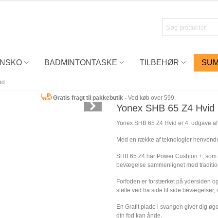
ONSKO
BADMINTONTASKE
TILBEHØR
SUM
id
Gratis fragt til pakkebutik -
Ved køb over 599,-
Yonex SHB 65 Z4 Hvid
Yonex SHB 65 Z4 Hvid er 4. udgave af
Med en række af teknologier henvender
SHB 65 Z4 har Power Cushion +, som 
bevægelse sammenlignet med traditio
Forfoden er forstærket på ydersiden o
støtte ved fra side til side bevægelser, 
En Grafit plade i svangen giver dig øge
din fod kan ånde.