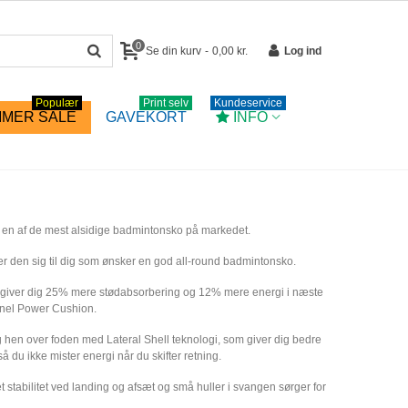
0
Se din kurv
-
0,00 kr.
Log ind
Populær
Print selv
Kundeservice
MER SALE
GAVEKORT
INFO
 en af de mest alsidige badmintonsko på markedet.
 den sig til dig som ønsker en god all-round badmintonsko.
giver dig 25% mere stødabsorbering og 12% mere energi i næste
nel Power Cushion.
g hen over foden med Lateral Shell teknologi, som giver dig bedre
så du ikke mister energi når du skifter retning.
t stabilitet ved landing og afsæt og små huller i svangen sørger for