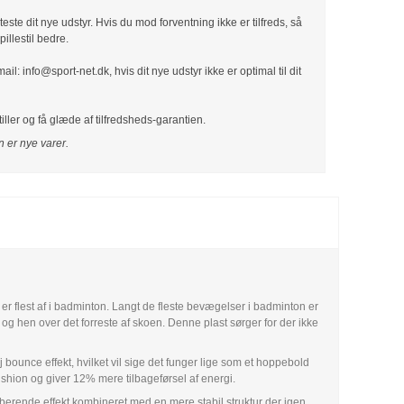
teste dit nye udstyr. Hvis du mod forventning ikke er tilfreds, så
pillestil bedre.
il: info@sport-net.dk, hvis dit nye udstyr ikke er optimal til dit
iller og få glæde af tilfredsheds-garantien.
 er nye varer.
r flest af i badminton. Langt de fleste bevægelser i badminton er
en og hen over det forreste af skoen. Denne plast sørger for der ikke
bounce effekt, hvilket vil sige det funger lige som et hoppebold
hion og giver 12% mere tilbageførsel af energi.
berende effekt kombineret med en mere stabil struktur der igen