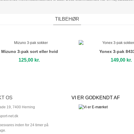
TILBEHØR
Mizuno 3-pak sort eller hvid
Yonex 3-pak 8433
125,00 kr.
149,00 kr.
KT OS
VI ER GODKENDT AF
ade 19, 7400 Herning
port-net.dk
besvares inden for 24 timer på
age.