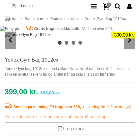
0
Forside
>
Badminton
>
Badmintontaske
>
Yonex Gym Bag 1912ex
Gratis fragt til pakkebutik -
Ved køb over 599,-
-300,00 kr.
Yonex Gym Bag 1912ex
Yonex Gym bag 1912ex er en lækker lille taske til når du skal i fitness eller
som en ekstra taske til tøj og andet når du skal til en stor turnering.
399,00 kr.
699,00 kr.
Sendes på mandag
.
Fri fragt over 599,-
(
Leveringstid: 1-2 hverdage)
Der er desværre ikke nok varer på lager til bestilling
Læg i kurv