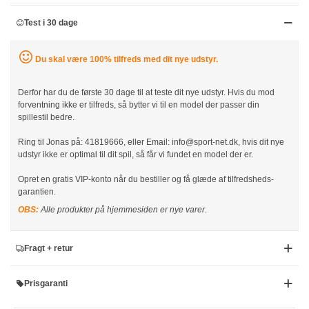
Test i 30 dage
Du skal være 100% tilfreds med dit nye udstyr.
Derfor har du de første 30 dage til at teste dit nye udstyr. Hvis du mod
forventning ikke er tilfreds, så bytter vi til en model der passer din
spillestil bedre.
Ring til Jonas på: 41819666, eller Email: info@sport-net.dk, hvis dit nye
udstyr ikke er optimal til dit spil, så får vi fundet en model der er.
Opret en gratis VIP-konto når du bestiller og få glæde af tilfredsheds-
garantien.
OBS:
Alle produkter på hjemmesiden er nye varer.
Fragt + retur
Prisgaranti