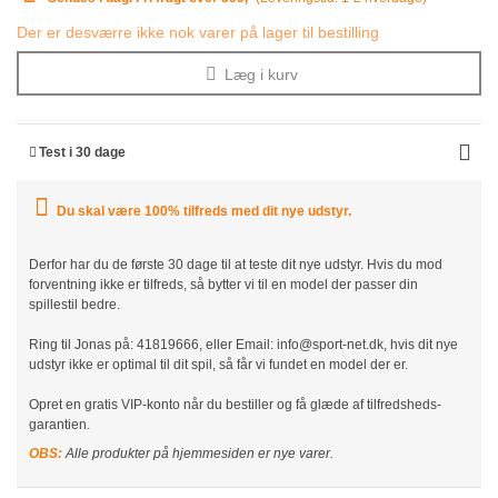
Der er desværre ikke nok varer på lager til bestilling
Læg i kurv
Test i 30 dage
Du skal være 100% tilfreds med dit nye udstyr.
Derfor har du de første 30 dage til at teste dit nye udstyr. Hvis du mod
forventning ikke er tilfreds, så bytter vi til en model der passer din
spillestil bedre.
Ring til Jonas på: 41819666, eller Email: info@sport-net.dk, hvis dit nye
udstyr ikke er optimal til dit spil, så får vi fundet en model der er.
Opret en gratis VIP-konto når du bestiller og få glæde af tilfredsheds-
garantien.
OBS:
Alle produkter på hjemmesiden er nye varer.