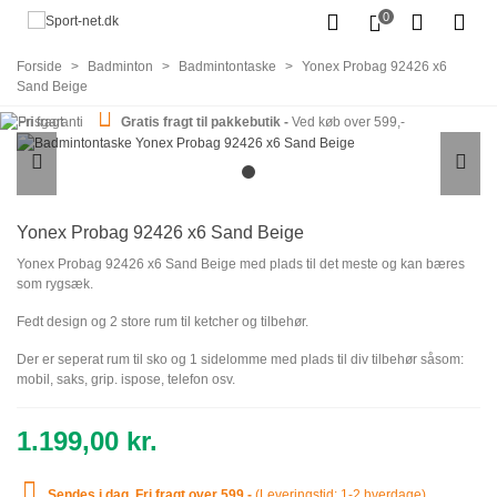
0
Forside
>
Badminton
>
Badmintontaske
>
Yonex Probag 92426 x6
Sand Beige
Gratis fragt til pakkebutik -
Ved køb over 599,-
Yonex Probag 92426 x6 Sand Beige
Yonex Probag 92426 x6 Sand Beige med plads til det meste og kan bæres
som rygsæk.
Fedt design og 2 store rum til ketcher og tilbehør.
Der er seperat rum til sko og 1 sidelomme med plads til div tilbehør såsom:
mobil, saks, grip. ispose, telefon osv.
1.199,00 kr.
Sendes i dag
.
Fri fragt over 599,-
(
Leveringstid: 1-2 hverdage)