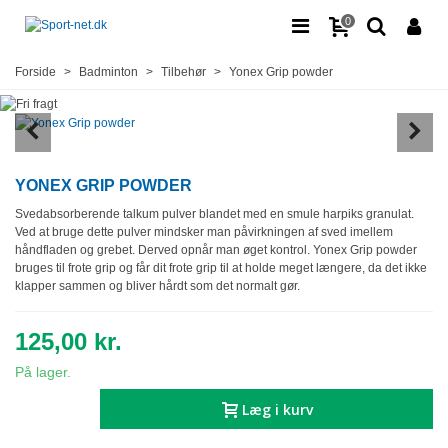
0
Forside
>
Badminton
>
Tilbehør
>
Yonex Grip powder
YONEX GRIP POWDER
Svedabsorberende talkum pulver blandet med en smule harpiks granulat.
Ved at bruge dette pulver mindsker man påvirkningen af sved imellem
håndfladen og grebet. Derved opnår man øget kontrol. Yonex Grip powder
bruges til frote grip og får dit frote grip til at holde meget længere, da det ikke
klapper sammen og bliver hårdt som det normalt gør.
125,00 kr.
På lager.
Læg i kurv