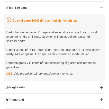
Test i 30 dage
Du skal være 100% tilfreds med dit nye udstyr.
Derfor har du de første 30 dage til at teste dit nye udstyr. Hvis du mod
forventning ikke er tilfreds, så bytter vi til en model der passer din
spillestil bedre.
Ring til Jonas på: 41819666, eller Email: info@sport-net.dk, hvis dit nye
udstyr ikke er optimal til dit spil, så får vi fundet en model der er.
Opret en gratis VIP-konto når du bestiller og få glæde af tilfredsheds-
garantien.
OBS:
Alle produkter på hjemmesiden er nye varer.
Fragt + retur
Prisgaranti